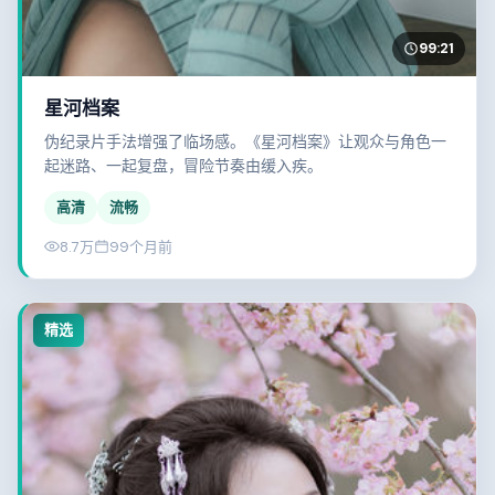
99:21
星河档案
伪纪录片手法增强了临场感。《星河档案》让观众与角色一
起迷路、一起复盘，冒险节奏由缓入疾。
高清
流畅
8.7万
99个月前
精选