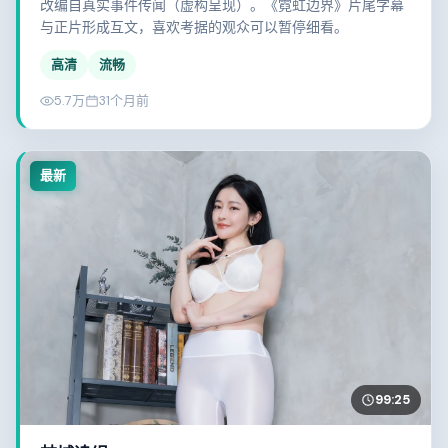
改编自真实事件传闻（虚构呈现）。《霓虹边界》片尾字幕
与正片形成互文，喜欢考据的观众可以暂停细看。
高清
流畅
5.7万
31个月前
最新
99:25