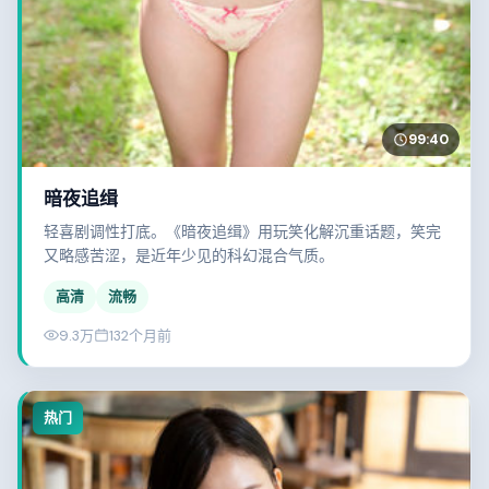
99:40
暗夜追缉
轻喜剧调性打底。《暗夜追缉》用玩笑化解沉重话题，笑完
又略感苦涩，是近年少见的科幻混合气质。
高清
流畅
9.3万
132个月前
热门