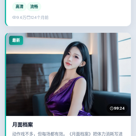
凑，值得一看。
高清
流畅
9.6万
124个月前
最新
99:24
月面档案
动作戏不多，但每场都有效。《月面档案》把体力消耗写进