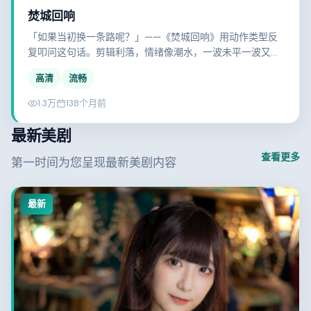
焚城回响
「如果当初换一条路呢？」——《焚城回响》用动作类型反
复叩问这句话。剪辑利落，情绪像潮水，一波未平一波又
起。
高清
流畅
1.3万
138个月前
最新美剧
查看更多
第一时间为您呈现最新美剧内容
最新