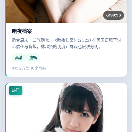
99:56
暗夜档案
适合周末一口气刷完。《暗夜档案》(2022) 在英国语境下讨
论信任与背叛，林超贤的调度让群戏也层次分明。
高清
流畅
9.2万
48个月前
热门