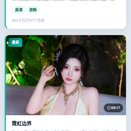
静心观看。
高清
流畅
3.9万
41个月前
最新
99:17
霓虹边界