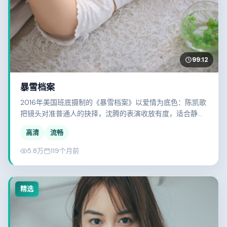
99:12
暴雪档案
2016年美国班底摄制的《暴雪档案》以爱情为底色：陈凯歌
把镜头对准普通人的抉择，沈腾的表演收放有度，适合静心
观看。
高清
流畅
5.8万
119个月前
精选