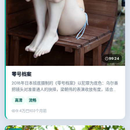
99:24
零号档案
2018年日本班底摄制的《零号档案》以犯罪为底色：乌尔善
把镜头对准普通人的抉择，梁朝伟的表演收放有度，适合静
心观看。
高清
流畅
9.4万
103个月前