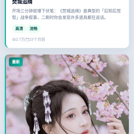
焚城追缉
开场三分钟就埋下伏笔：《焚城追缉》是典型的「后知后觉
型」战争叙事，二刷时你会发现许多道具都在说话。
高清
流畅
2.7万
23个月前
最新